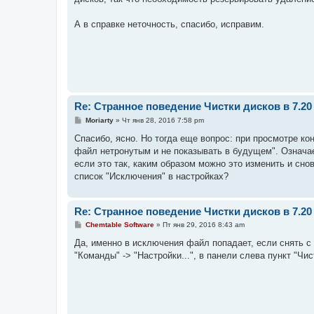
щ
е
н
А в справке неточность, спасибо, исправим.
и
е
Re: Странное поведение Чистки дисков в 7.20
С
Moriarty
»
Чт янв 28, 2016 7:58 pm
о
о
Спасибо, ясно. Но тогда еще вопрос: при просмотре ко
б
файл нетронутым и не показывать в будущем". Означае
щ
е
если это так, каким образом можно это изменить и сно
н
список "Исключения" в настройках?
и
е
Re: Странное поведение Чистки дисков в 7.20
С
Chemtable Software
»
Пт янв 29, 2016 8:43 am
о
о
Да, именно в исключения файл попадает, если снять с
б
"Команды" -> "Настройки...", в панели слева пункт "Чи
щ
е
н
и
е