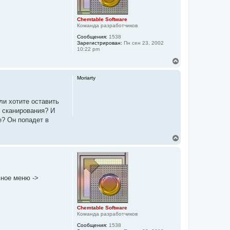
я
к
Chemtable Software
н
Команда разработчиков
а
ч
Сообщения:
1538
а
Зарегистрирован:
Пн сен 23, 2002
10:22 pm
л
у
В
е
р
Moriarty
н
у
т
ли хотите оставить
ь
з сканирования? И
с
я
е? Он попадет в
к
н
В
а
е
ч
р
а
н
л
у
у
т
вное меню ->
ь
с
я
к
Chemtable Software
н
Команда разработчиков
а
ч
Сообщения:
1538