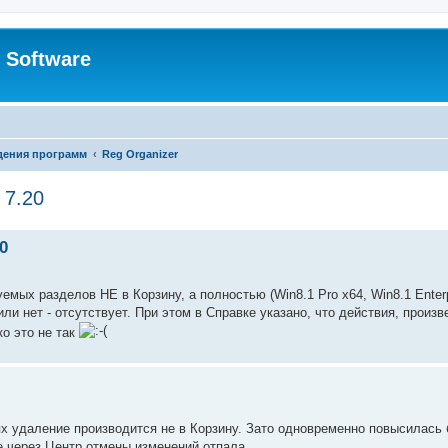
 Software
дения программ
Reg Organizer
 7.20
0
мых разделов НЕ в Корзину, а полностью (Win8.1 Pro x64, Win8.1 Enterp
ли нет - отсутствует. При этом в Справке указано, что действия, произ
о это не так
х удаление производится не в Корзину. Зато одновременно повысилась 
е через Центр отмены изменений отпала.