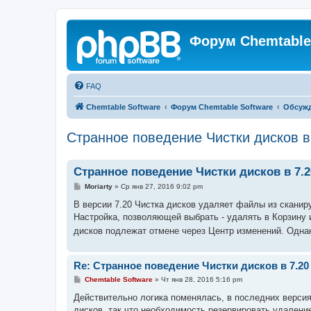
Форум Chemtable
FAQ
Chemtable Software
Форум Chemtable Software
Обсуж
Странное поведение Чистки дисков в
Странное поведение Чистки дисков в 7.2
С
Moriarty
»
Ср янв 27, 2016 9:02 pm
о
о
В версии 7.20 Чистка дисков удаляет файлы из сканируе
б
Настройка, позволяющей выбрать - удалять в Корзину и
щ
е
дисков подлежат отмене через Центр изменений. Однак
н
и
е
Re: Странное поведение Чистки дисков в 7.20
С
Chemtable Software
»
Чт янв 28, 2016 5:16 pm
о
о
Действительно логика поменялась, в последних версия
б
дисков, так что необходимость резервировать удалени