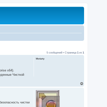
5 сообщений • Страница
1
из
1
Moriarty
rise x64).
веденные Чисткой
В
е
р
н
у
т
безопасность чистки
ь
с